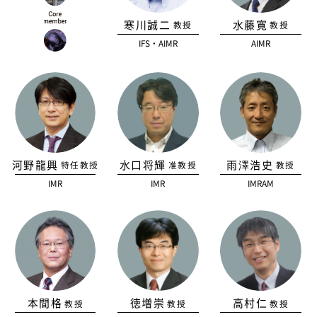
寒川誠二
水藤寛
教授
教授
IFS・AIMR
AIMR
河野龍興
水口将輝
雨澤浩史
特任教授
准教授
教授
IMR
IMR
IMRAM
本間格
徳増崇
高村仁
教授
教授
教授