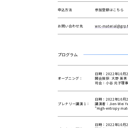
申込方法
参加登録はこちら
お問い合わせ先
wrc-material@grp.
プログラム
日時：2022年10月2
オープニング：
開会挨拶: 大野 英男
司会：小谷 元子理
日時：2022年10月2
プレナリー講演 1：
講演者：Jien-Wei Yeh 
"High-entropy mate
日時：2022年10月2