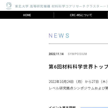
東北大学 高等研究機構 材料科学コアリサーチクラスター
ー
HOME
CRC-MSについて
NEWS
2022.11.14
SYMPOSIUM
第6回材料科学世界トッ
2022年10月24日（月）から27
レベル研究拠点シンポジウムおよび
イベント基本情報