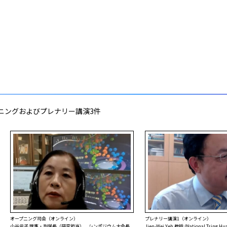
プニングおよびプレナリー講演3件
オープニング司会（オンライン）
プレナリー講演1（オンライン）
小谷元子 理事・副学長（研究担当）、シンポジウム大会長
Jien-Wei Yeh 教授 (National Tsing Hua