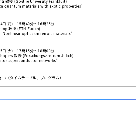
 教授 (Goethe University Frankfurt)
ign quantum materials with exotic properties"
4日(月) 15時40分～16時25分
big 教授 (ETH Zürich)
g: Nonlinear optics on ferroic materials"
5日(火) 17時15分～18時00分
pers 教授 (Forschungszentrum Jülich)
lator-superconductor networks"
さい（タイムテーブル、プログラム）