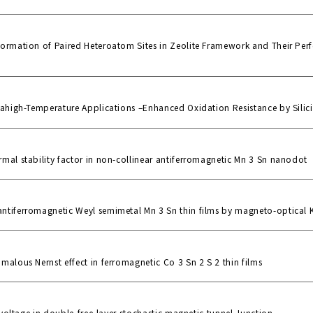
Formation of Paired Heteroatom Sites in Zeolite Framework and Their Per
rahigh-Temperature Applications –Enhanced Oxidation Resistance by Silic
mal stability factor in non-collinear antiferromagnetic Mn 3 Sn nanodot
tiferromagnetic Weyl semimetal Mn 3 Sn thin films by magneto-optical Ke
malous Nernst effect in ferromagnetic Co 3 Sn 2 S 2 thin films
s voltage in double-free-layer stochastic magnetic tunnel Junction