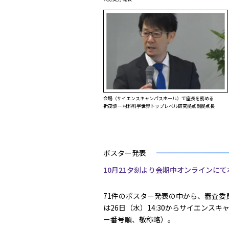
会場（サイエンスキャンパスホール）で座長を務める
折茂慎一 材料科学世界トップレベル研究拠点副拠点長
ポスター発表
10月21夕刻より会期中オンラインに
71件のポスター発表の中から、審査委
は26日（水）14:30からサイエン
ー番号順、敬称略）。