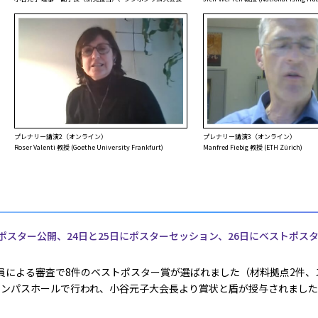
プレナリー講演2（オンライン）
プレナリー講演3（オンライン）
Roser Valenti 教授 (Goethe University Frankfurt)
Manfred Fiebig 教授 (ETH Zürich)
てポスター公開、24日と25日にポスターセッション、26日にベストポス
員による審査で8件のベストポスター賞が選ばれました（材料拠点2件、ス
スキャンパスホールで行われ、小谷元子大会長より賞状と盾が授与されまし