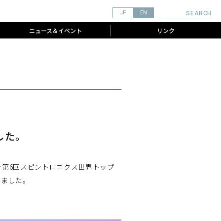
JP
EN
SEARCH
ニュース＆イベント
リンク
した。
ムを第6回スピントロニクス世界トップ
しました。