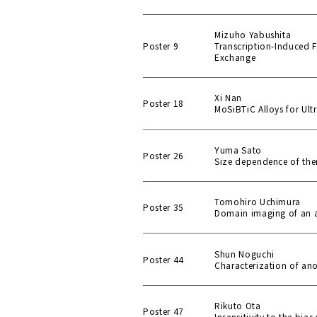
Mizuho Yabushita
Poster 9
Transcription-Induced 
Exchange
Xi Nan
Poster 18
MoSiBTiC Alloys for Ult
Yuma Sato
Poster 26
Size dependence of ther
Tomohiro Uchimura
Poster 35
Domain imaging of an an
Shun Noguchi
Poster 44
Characterization of ano
Rikuto Ota
Poster 47
Insensitivity to the bia