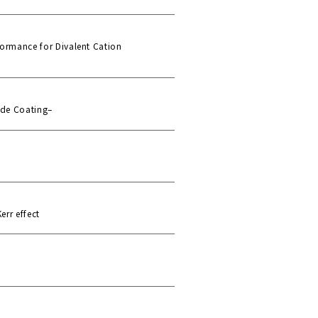
formance for Divalent Cation
ide Coating–
rr effect