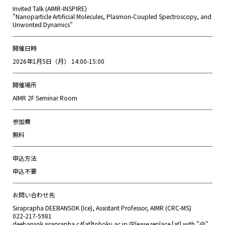
Invited Talk (AIMR-INSPIRE)
"Nanoparticle Artificial Molecules, Plasmon-Coupled Spectroscopy, and
Unwonted Dynamics"
開催日時
2026年1月5日（月） 14:00-15:00
開催場所
AIMR 2F Seminar Room
参加費
無料
申込方法
申込不要
お問い合わせ先
Siraprapha DEEBANSOK (Ice), Assistant Professor, AIMR (CRC-MS)
022-217-5981
deebansok.siraprapha.c4[at]tohoku.ac.jp (Please replace [at] with "@"