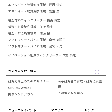
エネルギー・物質変換領域 西原 洋知
エネルギー・物質変換領域 冨重 圭一
構造材料ウィングリーダー 福山 博之
構造・耐環境性領域 加藤 秀実
構造・耐環境性領域 佐藤 裕
ソフトマター・バイオ領域 南後 恵理子
ソフトマター・バイオ領域 瀧宮 和男
イノベーション創成ウィングリーダー
成島 尚之
さまざまな取り組み
研究力向上のためのセミナー
若手研究者の育成・研究環境整
備
CRC-MS Award
その他の取り組み
国際シンポジウム
ニュース＆イベント
アクセス
リンク